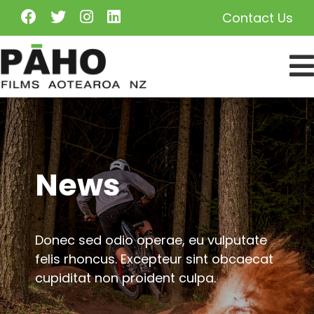
Contact Us
News
Donec sed odio operae, eu vulputate
felis rhoncus. Excepteur sint obcaecat
cupiditat non proident culpa.